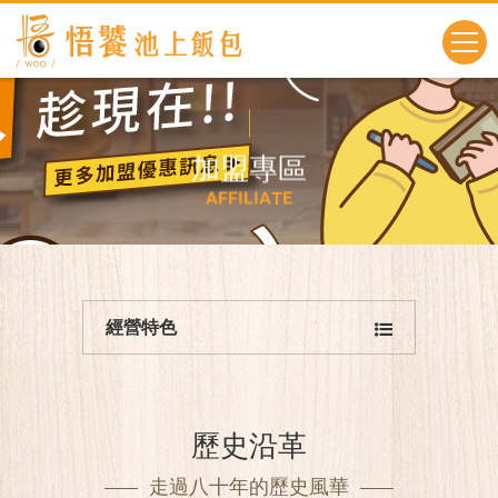
加
盟
專
區
A
F
F
I
L
I
A
T
E
經營特色
歷史沿革
走過八十年的歷史風華