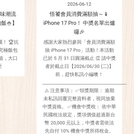
2026-06-12
早味潮流
悟饕會員消費滿額抽～📱
飯🍚】
iPhone 17 Pro！ 中奬名單出爐
囉🎉
！ 🏆抗
感謝大家熱烈參與「會員消費滿額
究極飯包
抽 iPhone 17 Pro」活動！本活動
 值，大口
已於 5 月 31 日圓滿截止 👏 請中獎

者於截止日【2026/06/30 (二)】
前，趕快私訊小編噢！
________________________________________
⚠️ 注意事項： ✅領獎期限： 逾期
未私訊回覆完整資料者，視同放棄
中獎資格。 ✅機會中獎稅： 依中華
民國稅法規定，獎項價值超過新台
幣 20,000 元以上，中獎者需依法
先自付 10% 機會中獎所得稅金。