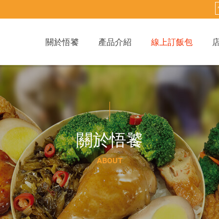
關於悟饕
產品介紹
線上訂飯包
關
於
悟
饕
A
B
O
U
T