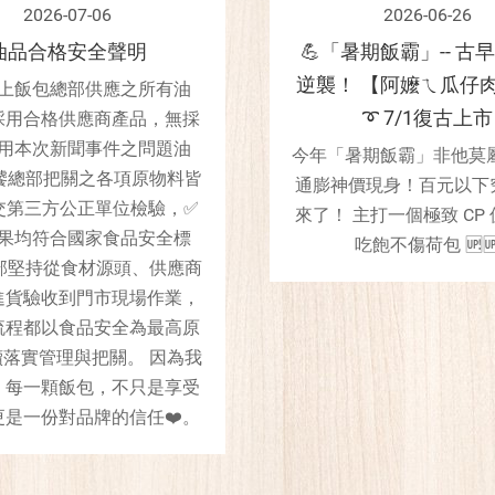
2026-07-06
2026-06-26
油品合格安全聲明
💪「暑期飯霸」-- 古
逆襲！ 【阿嬤ㄟ瓜仔肉
上飯包總部供應之所有油
➰ 7/1復古上市
採用合格供應商產品，無採
用本次新聞事件之問題油
今年「暑期飯霸」非他莫屬
饕總部把關之各項原物料皆
通膨神價現身！百元以下
交第三方公正單位檢驗，✅
來了！ 主打一個極致 CP
果均符合國家食品安全標
吃飽不傷荷包 🆙
部堅持從食材源頭、供應商
進貨驗收到門市現場作業，
流程都以食品安全為最高原
落實管理與把關。 因為我
，每一顆飯包，不只是享受
更是一份對品牌的信任❤️。