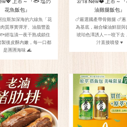
New💖 上市 ~ 『🐟 塩の
3/18 New❤️ 上市 ~ 
花魚飯包』
油雞腿飯包』
阿拉斯加深海的六線魚「花
🍗嚴選國產帶骨雞腿 🍗
🐟肉質厚實彈牙、油脂豐盈
為基底，融合蠔油鮮甜與
 🐟經塩漬一夜干熟成鎖住
琥珀色澤誘人——咬下去
烤製後皮酥內嫩，每一口都
汁直接噴發 ♥️
是🈵🈵海味 🌊