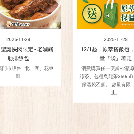
2025-11-28
2025-11-28
 🎅聖誕快閃限定 - 老滷豬
12/1起，原萃搭飯包
肋排飯包
量『袋』著走
門市販售 : 北、宜、花東
消費購買任一便當+2瓶原
區
綠茶、包種烏龍茶350ml
保溫袋乙個。 數量有限
止。