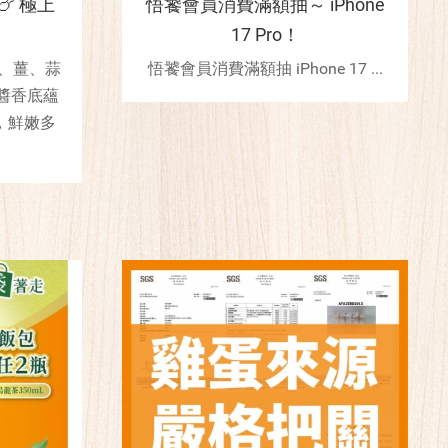
『🍗 極上
悟饕會員消費滿額抽～ iPhone
17 Pro！
蔥、薑、蒜
悟饕會員消費滿額抽 iPhone 17 ...
醬香底蘊
，鮮嫩多