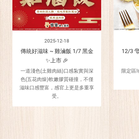
2025-12-18
傳統好滋味 ~ 雞滷飯 1/7 黑金
12/3
✨上市 🎉
一道淺色(土雞肉絲)口感紮實與深
限定區域
色(五花肉燥)軟嫩膠質碰撞，不僅
滋味口感豐富，感官上更是多重享
受。