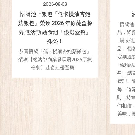
2026-08-03
悟饕池上飯包「低卡慢滷杏鮑
菇飯包」榮獲 2026 年原蔬盒餐
悟饕池
甄選活動 蔬食組「優選盒餐」
品，皆
購或使
殊榮！
品！ 悟
恭喜悟饕「低卡慢滷杏鮑菇飯包」
定期送
榮獲【經濟部商業發展署2026原蔬
檢驗結
盒餐】蔬食組優選奬！
準。 總
管理、
每一道
則，持續
們相信
美味，