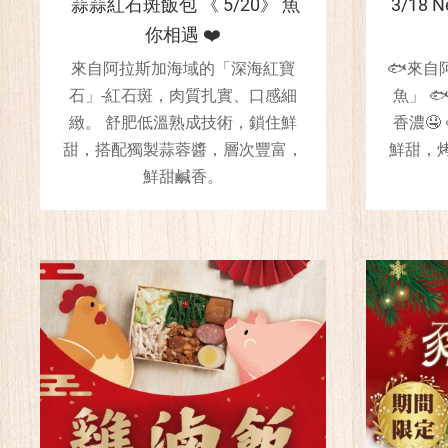
蒜蒜紅石斑飯包 《 5/20》 魚
3/18 
你相遇 ❤️
來自阿拉斯加海域的「深海紅寶
🐟來自
石」-紅石斑，肉質扎實、口感細
魚」 
緻。 舒肥低溫熟成技術，鎖住鮮
香濃🤤
甜，搭配獨製蒜蓉醬，層次豐富，
鮮甜，
鮮甜鹹香。