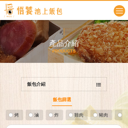
產
品
介
紹
P
R
O
D
U
C
T
S
飯包介紹
飯包篩選
烤
滷
炸
雞肉
豬肉
海