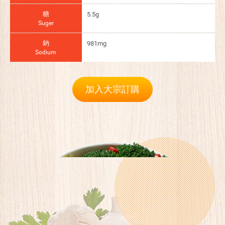
糖
5.5g
Suger
鈉
981mg
Sodium
加入大宗訂購