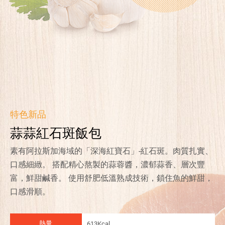
特色新品
蒜蒜紅石斑飯包
素有阿拉斯加海域的「深海紅寶石」-紅石斑。肉質扎實、
口感細緻。 搭配精心熬製的蒜蓉醬，濃郁蒜香、層次豐
富，鮮甜鹹香。 使用舒肥低溫熟成技術，鎖住魚的鮮甜，
口感滑順。
熱量
613Kcal