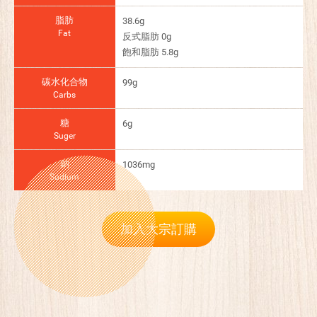
脂肪
38.6g
Fat
反式脂肪 0g
飽和脂肪 5.8g
碳水化合物
99g
Carbs
糖
6g
Suger
鈉
1036mg
Sodium
加入大宗訂購