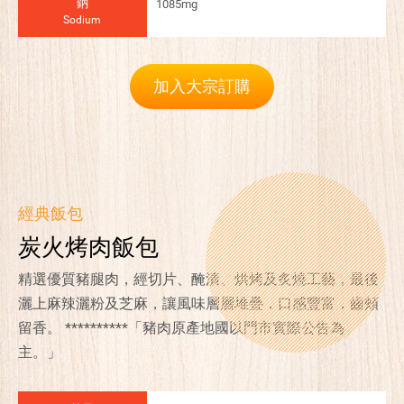
鈉
1085mg
Sodium
加入大宗訂購
經典飯包
炭火烤肉飯包
精選優質豬腿肉，經切片、醃漬、烘烤及炙燒工藝，最後
灑上麻辣灑粉及芝麻，讓風味層層堆疊，口感豐富，齒頰
留香。 **********「豬肉原產地國以門市實際公告為
主。」