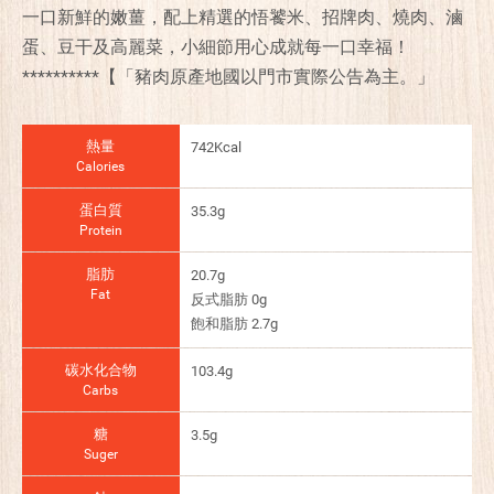
一口新鮮的嫩薑，配上精選的悟饕米、招牌肉、燒肉、滷
蛋、豆干及高麗菜，小細節用心成就每一口幸福！
**********【「豬肉原產地國以門市實際公告為主。」
熱量
742Kcal
Calories
蛋白質
35.3g
Protein
脂肪
20.7g
Fat
反式脂肪 0g
飽和脂肪 2.7g
碳水化合物
103.4g
Carbs
糖
3.5g
Suger