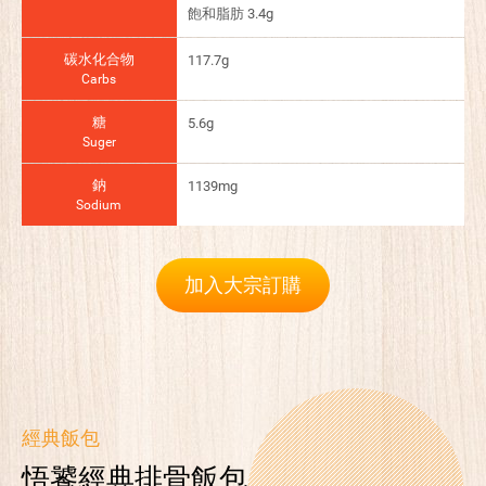
飽和脂肪 3.4g
碳水化合物
117.7g
Carbs
糖
5.6g
Suger
鈉
1139mg
Sodium
加入大宗訂購
經典飯包
悟饕經典排骨飯包