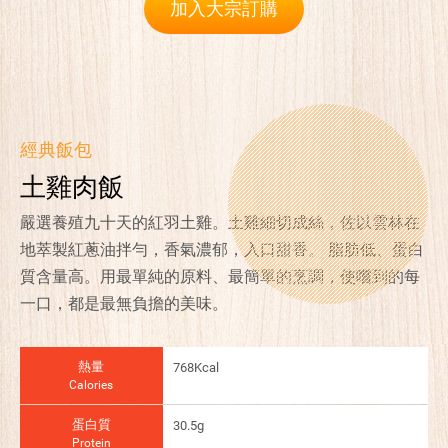
加入大宗訂購
經典飯包
土雞肉飯
嚴選養殖九十天的紅羽土雞。土雞細切成絲，佐以雲林在
地萃製紅蔥油拌勻，香氣濃郁，入口甜香。 脂肪低、蛋白
質含量高。用最單純的原料、最簡單的烹調，使嚐到的每
一口，都是最無負擔的美味。
熱量
768Kcal
Calories
蛋白質
30.5g
Protein