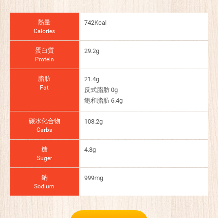
熱量
742Kcal
Calories
蛋白質
29.2g
Protein
脂肪
21.4g
Fat
反式脂肪 0g
飽和脂肪 6.4g
碳水化合物
108.2g
Carbs
糖
4.8g
Suger
鈉
999mg
Sodium