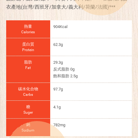
衣產地(台灣/西班牙/加拿大/義大利/荷蘭/法國)***
熱量
904Kcal
Calories
蛋白質
62.3g
Protein
脂肪
29.3g
Fat
反式脂肪 0g
飽和脂肪 2.5g
碳水化合物
97.7g
Carbs
糖
4.1g
Suger
鈉
782mg
Sodium