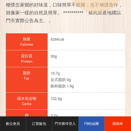
種懷念家鄉的好味道，口味簡單不複雜，也不矯揉造作，
就像家一樣的自然及簡單。 **********「豬肉原產地國以
門市實際公告為主。」
熱量
626Kcal
Calories
蛋白質
30g
Protein
脂肪
10.7g
Fat
反式脂肪 0g
飽和脂肪 1.9g
碳水化合物
102.5g
Carbs
糖
5.7g
Suger
數位會員
訂製飯包
門市夥伴登入
FB粉絲團
購物車