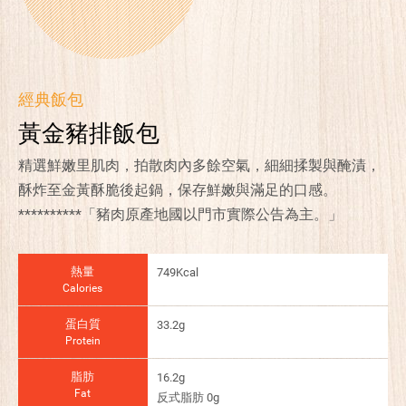
經典飯包
黃金豬排飯包
精選鮮嫩里肌肉，拍散肉內多餘空氣，細細揉製與醃漬，
酥炸至金黃酥脆後起鍋，保存鮮嫩與滿足的口感。
**********「豬肉原產地國以門市實際公告為主。」
熱量
749Kcal
Calories
蛋白質
33.2g
Protein
脂肪
16.2g
Fat
反式脂肪 0g