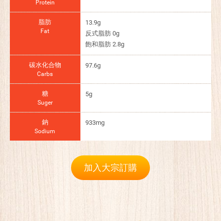
Protein
脂肪
13.9g
Fat
反式脂肪 0g
飽和脂肪 2.8g
碳水化合物
97.6g
Carbs
糖
5g
Suger
鈉
933mg
Sodium
加入大宗訂購