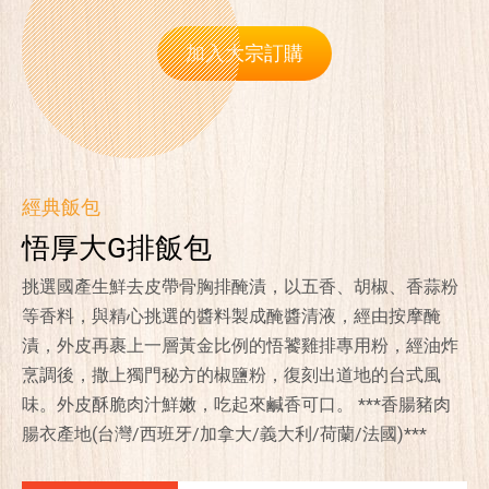
加入大宗訂購
經典飯包
悟厚大G排飯包
挑選國產生鮮去皮帶骨胸排醃漬，以五香、胡椒、香蒜粉
等香料，與精心挑選的醬料製成醃醬清液，經由按摩醃
漬，外皮再裹上一層黃金比例的悟饕雞排專用粉，經油炸
烹調後，撒上獨門秘方的椒鹽粉，復刻出道地的台式風
味。外皮酥脆肉汁鮮嫩，吃起來鹹香可口。 ***香腸豬肉
腸衣產地(台灣/西班牙/加拿大/義大利/荷蘭/法國)***