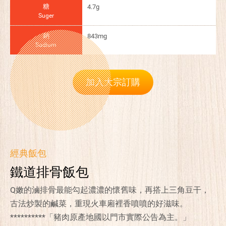
糖
4.7g
Suger
鈉
843mg
Sodium
加入大宗訂購
經典飯包
鐵道排骨飯包
Q嫩的滷排骨最能勾起濃濃的懷舊味，再搭上三角豆干，
古法炒製的鹹菜，重現火車廂裡香噴噴的好滋味。
**********「豬肉原產地國以門市實際公告為主。」