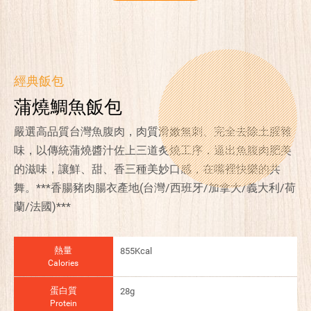
經典飯包
蒲燒鯛魚飯包
嚴選高品質台灣魚腹肉，肉質滑嫩無刺、完全去除土腥雜
味，以傳統蒲燒醬汁佐上三道炙燒工序，逼出魚腹肉肥美
的滋味，讓鮮、甜、香三種美妙口感，在嘴裡快樂的共
舞。***香腸豬肉腸衣產地(台灣/西班牙/加拿大/義大利/荷
蘭/法國)***
熱量
855Kcal
Calories
蛋白質
28g
Protein