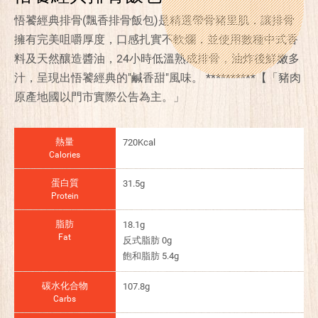
悟饕經典排骨(飄香排骨飯包)是精選帶骨豬里肌，讓排骨
擁有完美咀嚼厚度，口感扎實不軟爛，並使用數種中式香
料及天然釀造醬油，24小時低溫熟成排骨，油炸後鮮嫩多
汁，呈現出悟饕經典的"鹹香甜"風味。 **********【「豬肉
原產地國以門市實際公告為主。」
熱量
720Kcal
Calories
蛋白質
31.5g
Protein
脂肪
18.1g
Fat
反式脂肪 0g
飽和脂肪 5.4g
碳水化合物
107.8g
Carbs