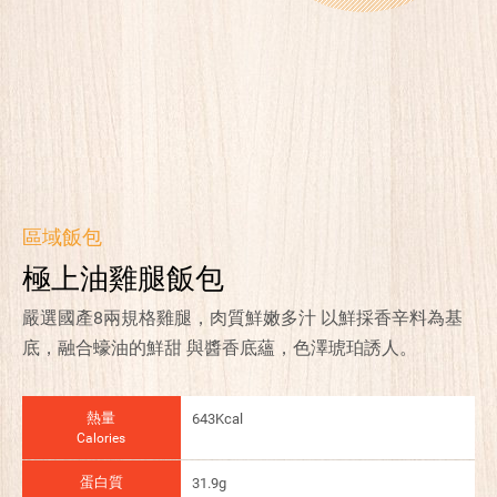
區域飯包
極上油雞腿飯包
嚴選國產8兩規格雞腿，肉質鮮嫩多汁 以鮮採香辛料為基
底，融合蠔油的鮮甜 與醬香底蘊，色澤琥珀誘人。
熱量
643Kcal
Calories
蛋白質
31.9g