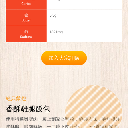
Carbs
糖
5.5g
Suger
鈉
1321mg
Sodium
加入大宗訂購
經典飯包
香酥雞腿飯包
使用特選雞腿肉，裹上獨家香料粉，醃製入味，酥炸後外
皮酥脆，腿肉鮮嫩，一口咬下肉汁十足。 ***香腸豬肉腸