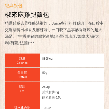
經典飯包
椒來麻雞腿飯包
精選雞腿去骨後醃漬酥炸，Juice多汁的雞腿肉，在口腔中
交迭翻轉出椒香及麻辣味，一口咬下盡享酥香麻辣的超大
滿足。 ***香腸豬肉腸衣產地(台灣/西班牙/加拿大/義大
利/荷蘭/法國)***
熱量
886Kcal
Calories
蛋白質
59g
Protein
脂肪
26.3g
Fat
反式脂肪 0g
飽和脂肪 6.5g
碳水化合物
103.3g