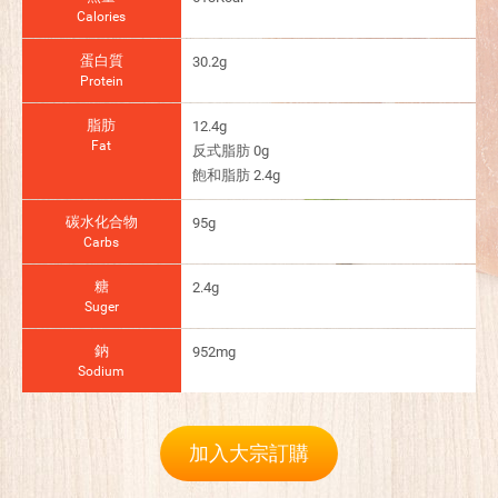
Calories
蛋白質
30.2g
Protein
脂肪
12.4g
Fat
反式脂肪 0g
飽和脂肪 2.4g
碳水化合物
95g
Carbs
糖
2.4g
Suger
鈉
952mg
Sodium
加入大宗訂購