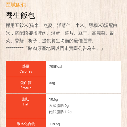
區域飯包
養生飯包
採用五穀米(糙米、燕麥、洋薏仁、小米、黑糯米)調配白
米，搭配悟饕招牌肉、滷蛋、薑片、豆干、高麗菜、副
菜、香菇、梅子，提供養生均衡的最佳選擇。
*********「豬肉原產地國以門市實際公告為主。」
熱量
705Kcal
Calories
蛋白質
33g
Protein
脂肪
10.6g
Fat
反式脂肪 0g
飽和脂肪 1.2g
碳水化合物
119.5g