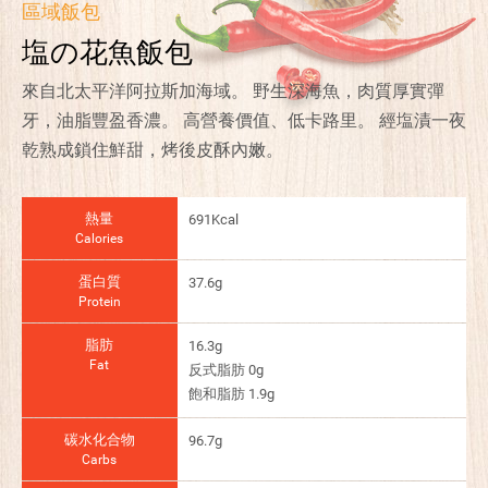
區域飯包
塩の花魚飯包
來自北太平洋阿拉斯加海域。 野生深海魚，肉質厚實彈
牙，油脂豐盈香濃。 高營養價值、低卡路里。 經塩漬一夜
乾熟成鎖住鮮甜，烤後皮酥內嫩。
熱量
691Kcal
Calories
蛋白質
37.6g
Protein
脂肪
16.3g
Fat
反式脂肪 0g
飽和脂肪 1.9g
碳水化合物
96.7g
Carbs