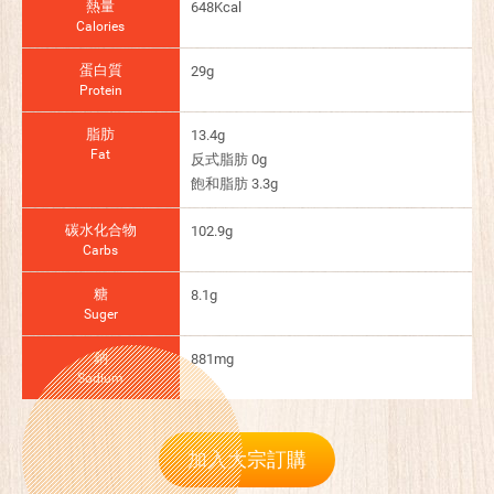
熱量
648Kcal
Calories
蛋白質
29g
Protein
脂肪
13.4g
Fat
反式脂肪 0g
飽和脂肪 3.3g
碳水化合物
102.9g
Carbs
糖
8.1g
Suger
鈉
881mg
Sodium
加入大宗訂購