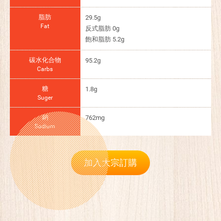
脂肪
29.5g
Fat
反式脂肪 0g
飽和脂肪 5.2g
碳水化合物
95.2g
Carbs
糖
1.8g
Suger
鈉
762mg
Sodium
加入大宗訂購