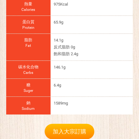
熱量
975Kcal
Calories
蛋白質
65.9g
Protein
脂肪
14.1g
Fat
反式脂肪 0g
飽和脂肪 2.4g
碳水化合物
146.1g
Carbs
糖
6.4g
Suger
鈉
1589mg
Sodium
加入大宗訂購