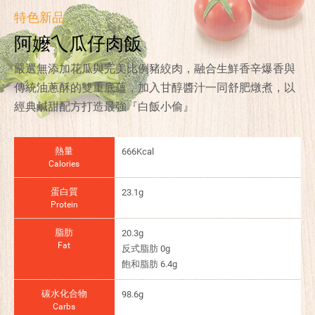
特色新品
阿嬤乀瓜仔肉飯
嚴選無添加花瓜與完美比例豬絞肉，融合生鮮香辛爆香與
傳統油蔥酥的雙重底蘊，加入甘醇醬汁一同舒肥燉煮，以
經典鹹甜配方打造最強『白飯小偷』
熱量
666Kcal
Calories
蛋白質
23.1g
Protein
脂肪
20.3g
Fat
反式脂肪 0g
飽和脂肪 6.4g
碳水化合物
98.6g
Carbs