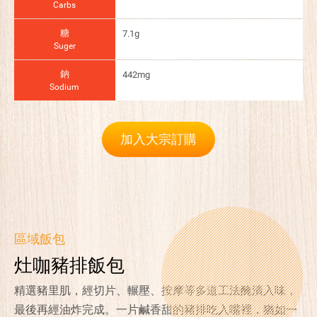
Carbs
糖
7.1g
Suger
鈉
442mg
Sodium
加入大宗訂購
區域飯包
灶咖豬排飯包
精選豬里肌，經切片、輾壓、按摩等多道工法醃漬入味，
最後再經油炸完成。一片鹹香甜的豬排吃入嘴裡，猶如一