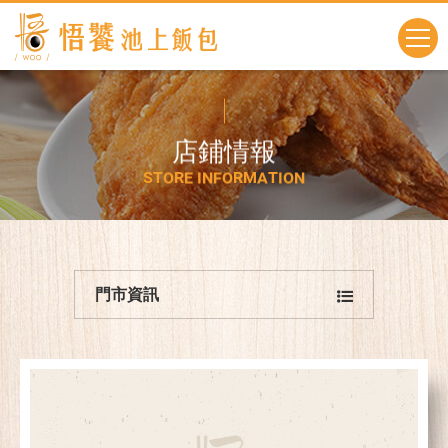
店
鋪
情
報
S
T
O
R
E
I
N
F
O
R
M
A
T
I
O
N
門市資訊