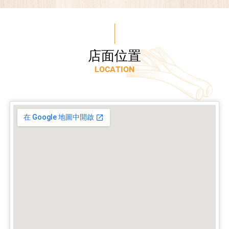
店
面
位
置
L
O
C
A
T
I
O
N